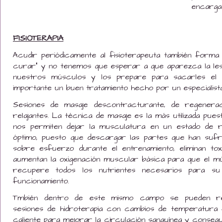
encarga
FISIOTERAPIA
Acudir periódicamente al fisioterapeuta también forma 
curar” y no tenemos que esperar a que aparezca la les
nuestros músculos y los prepare para sacarles el 
importante un buen tratamiento hecho por un especialis
Sesiones de masaje descontracturante, de regenera
relajantes. La técnica de masaje es la más utilizada pues
nos permiten dejar la musculatura en un estado de 
óptimo, puesto que descargar las partes que han sufr
sobre esfuerzo durante el entrenamiento, eliminan tox
aumentan la oxigenación muscular básica para que el m
recupere todos los nutrientes necesarios para s
funcionamiento.
Tmbién dentro de este mismo campo se pueden rea
sesiones de hidroterapia con cambios de temperatura 
caliente para mejorar la circulación sanguínea y consegu